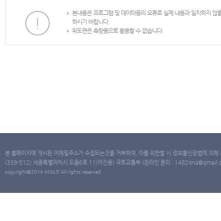
본내용은 프로그램 및 데이타등의 오류로 실제 내용과 일치하지 않
하시기 바랍니다.
위도면은 측량용으로 활용할 수 없습니다.
본 홈페이지에 게시된 이메일주소가 수집되는것을 거부하며, 이를 위반할 시 정보통신망법에 의해
(339-012) 세종특별자치시 도움6로 11(어진동) 국토교통부 (온라인 문의 : 1482qna@gmail.co
copyright@2014 MOLIT All rights reserved.