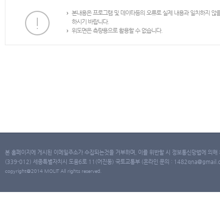
본내용은 프로그램 및 데이타등의 오류로 실제 내용과 일치하지 않
하시기 바랍니다.
위도면은 측량용으로 활용할 수 없습니다.
본 홈페이지에 게시된 이메일주소가 수집되는것을 거부하며, 이를 위반할 시 정보통신망법에 의해
(339-012) 세종특별자치시 도움6로 11(어진동) 국토교통부 (온라인 문의 : 1482qna@gmail.co
copyright@2014 MOLIT All rights reserved.