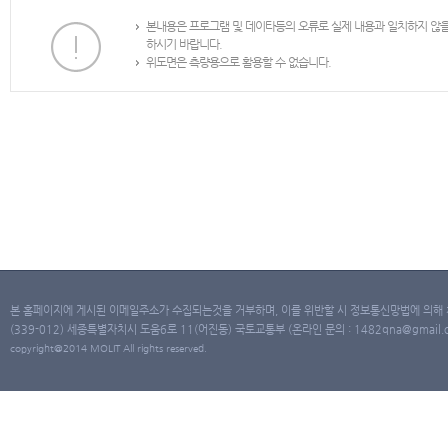
본내용은 프로그램 및 데이타등의 오류로 실제 내용과 일치하지 않
하시기 바랍니다.
위도면은 측량용으로 활용할 수 없습니다.
본 홈페이지에 게시된 이메일주소가 수집되는것을 거부하며, 이를 위반할 시 정보통신망법에 의해
(339-012) 세종특별자치시 도움6로 11(어진동) 국토교통부 (온라인 문의 : 1482qna@gmail.co
copyright@2014 MOLIT All rights reserved.