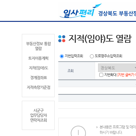
지적(임야)도 열람
부동산정보 통합
열람
지번입력조회
도로명주소입력조회
토지이용계획
지적(임야)도
조회
지번확대
[지번 글씨가
경계점좌표
지적측량기준점
시군구
업무담당자
연락처조회
본내용은 프로그램 및 데이
하시기 바랍니다.