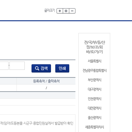
글자크기
전/국/부/동/산
정/보/조/회
바/로/가/기
서울특별시
-
전남광주통합특별시
부산광역시
등록축척 / 출력축척
/
대구광역시
인천광역시
대전광역시
울산광역시
지적(임야)도등본을 시군구 종합민원실에서 발급받아 확인
세종특별자치시