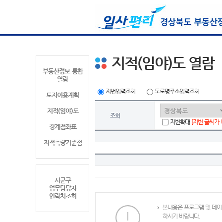
지적(임야)도 열람
부동산정보 통합
열람
지번입력조회
도로명주소입력조회
토지이용계획
지적(임야)도
조회
지번확대
[지번 글씨가
경계점좌표
지적측량기준점
시군구
업무담당자
연락처조회
본내용은 프로그램 및 데이
하시기 바랍니다.