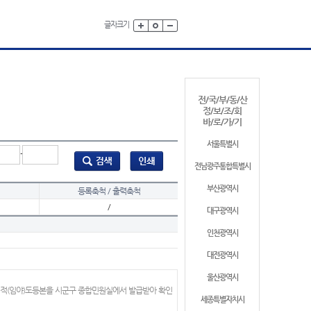
글자크기
전/국/부/동/산
정/보/조/회
바/로/가/기
서울특별시
-
전남광주통합특별시
부산광역시
등록축척 / 출력축척
/
대구광역시
인천광역시
대전광역시
울산광역시
지적(임야)도등본을 시군구 종합민원실에서 발급받아 확인
세종특별자치시