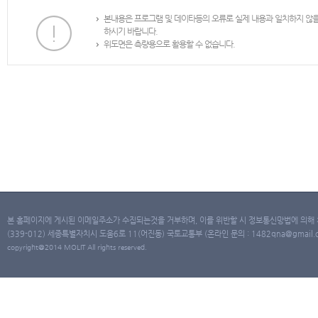
본내용은 프로그램 및 데이타등의 오류로 실제 내용과 일치하지 않
하시기 바랍니다.
위도면은 측량용으로 활용할 수 없습니다.
본 홈페이지에 게시된 이메일주소가 수집되는것을 거부하며, 이를 위반할 시 정보통신망법에 의해
(339-012) 세종특별자치시 도움6로 11(어진동) 국토교통부 (온라인 문의 : 1482qna@gmail.co
copyright@2014 MOLIT All rights reserved.