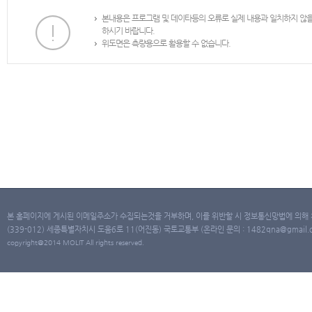
본내용은 프로그램 및 데이타등의 오류로 실제 내용과 일치하지 않
하시기 바랍니다.
위도면은 측량용으로 활용할 수 없습니다.
본 홈페이지에 게시된 이메일주소가 수집되는것을 거부하며, 이를 위반할 시 정보통신망법에 의해
(339-012) 세종특별자치시 도움6로 11(어진동) 국토교통부 (온라인 문의 : 1482qna@gmail.co
copyright@2014 MOLIT All rights reserved.