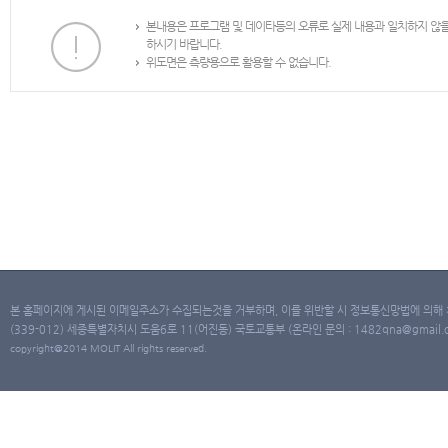
본내용은 프로그램 및 데이타등의 오류로 실제 내용과 일치하지 않
하시기 바랍니다.
위도면은 측량용으로 활용할 수 없습니다.
본 홈페이지에 게시된 이메일주소가 수집되는것을 거부하며, 이를 위반할 시 정보통신망법에 의해
(339-012) 세종특별자치시 도움6로 11(어진동) 국토교통부 (온라인 문의 : 1482qna@gmail.co
copyright@2014 MOLIT All rights reserved.