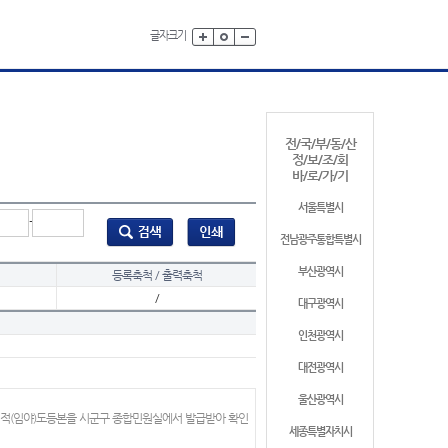
글자크기
전/국/부/동/산
정/보/조/회
바/로/가/기
서울특별시
-
전남광주통합특별시
부산광역시
등록축척 / 출력축척
/
대구광역시
인천광역시
대전광역시
울산광역시
지적(임야)도등본을 시군구 종합민원실에서 발급받아 확인
세종특별자치시