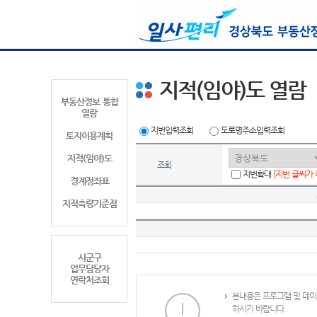
지적(임야)도 열람
부동산정보 통합
열람
지번입력조회
도로명주소입력조회
토지이용계획
지적(임야)도
조회
지번확대
[지번 글씨가
경계점좌표
지적측량기준점
시군구
업무담당자
연락처조회
본내용은 프로그램 및 데이
하시기 바랍니다.