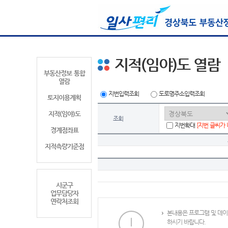
지적(임야)도 열람
부동산정보 통합
열람
지번입력조회
도로명주소입력조회
토지이용계획
지적(임야)도
조회
지번확대
[지번 글씨가
경계점좌표
지적측량기준점
시군구
업무담당자
연락처조회
본내용은 프로그램 및 데이
하시기 바랍니다.