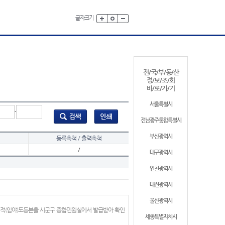
글자크기
전/국/부/동/산
정/보/조/회
바/로/가/기
서울특별시
-
전남광주통합특별시
부산광역시
등록축척 / 출력축척
/
대구광역시
인천광역시
대전광역시
울산광역시
지적(임야)도등본을 시군구 종합민원실에서 발급받아 확인
세종특별자치시