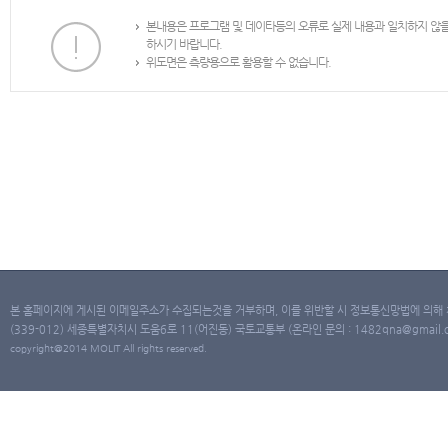
본내용은 프로그램 및 데이타등의 오류로 실제 내용과 일치하지 않
하시기 바랍니다.
위도면은 측량용으로 활용할 수 없습니다.
본 홈페이지에 게시된 이메일주소가 수집되는것을 거부하며, 이를 위반할 시 정보통신망법에 의해
(339-012) 세종특별자치시 도움6로 11(어진동) 국토교통부 (온라인 문의 : 1482qna@gmail.co
copyright@2014 MOLIT All rights reserved.