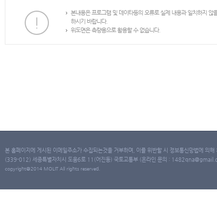
본내용은 프로그램 및 데이타등의 오류로 실제 내용과 일치하지 않
하시기 바랍니다.
위도면은 측량용으로 활용할 수 없습니다.
본 홈페이지에 게시된 이메일주소가 수집되는것을 거부하며, 이를 위반할 시 정보통신망법에 의해
(339-012) 세종특별자치시 도움6로 11(어진동) 국토교통부 (온라인 문의 : 1482qna@gmail.co
copyright@2014 MOLIT All rights reserved.