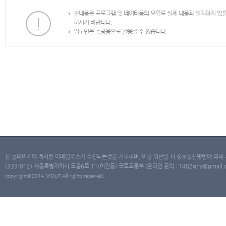
본내용은 프로그램 및 데이타등의 오류로 실제 내용과 일치하지 않
하시기 바랍니다.
위도면은 측량용으로 활용할 수 없습니다.
본 홈페이지에 게시된 이메일주소가 수집되는것을 거부하며, 이를 위반할 시 정보통신망법에 의해
(339-012) 세종특별자치시 도움6로 11(어진동) 국토교통부 (온라인 문의 : 1482qna@gmail.co
copyright@2014 MOLIT All rights reserved.