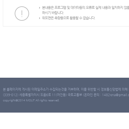
본내용은 프로그램 및 데이타등의 오류로 실제 내용과 일치하지 않
하시기 바랍니다.
위도면은 측량용으로 활용할 수 없습니다.
본 홈페이지에 게시된 이메일주소가 수집되는것을 거부하며, 이를 위반할 시 정보통신망법에 의해
(339-012) 세종특별자치시 도움6로 11(어진동) 국토교통부 (온라인 문의 : 1482qna@gmail.co
copyright@2014 MOLIT All rights reserved.