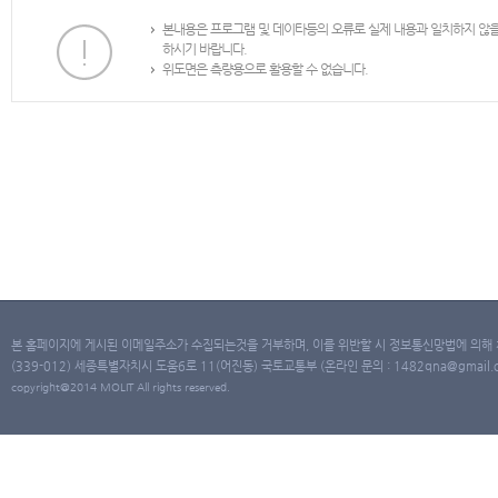
본내용은 프로그램 및 데이타등의 오류로 실제 내용과 일치하지 않
하시기 바랍니다.
위도면은 측량용으로 활용할 수 없습니다.
본 홈페이지에 게시된 이메일주소가 수집되는것을 거부하며, 이를 위반할 시 정보통신망법에 의해
(339-012) 세종특별자치시 도움6로 11(어진동) 국토교통부 (온라인 문의 : 1482qna@gmail.co
copyright@2014 MOLIT All rights reserved.