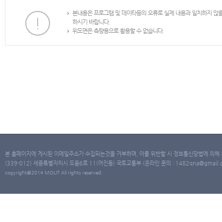
본내용은 프로그램 및 데이타등의 오류로 실제 내용과 일치하지 않
하시기 바랍니다.
위도면은 측량용으로 활용할 수 없습니다.
본 홈페이지에 게시된 이메일주소가 수집되는것을 거부하며, 이를 위반할 시 정보통신망법에 의해
(339-012) 세종특별자치시 도움6로 11(어진동) 국토교통부 (온라인 문의 : 1482qna@gmail.co
copyright@2014 MOLIT All rights reserved.