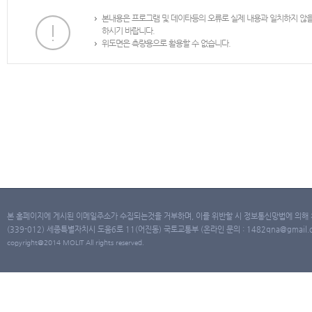
본내용은 프로그램 및 데이타등의 오류로 실제 내용과 일치하지 않
하시기 바랍니다.
위도면은 측량용으로 활용할 수 없습니다.
본 홈페이지에 게시된 이메일주소가 수집되는것을 거부하며, 이를 위반할 시 정보통신망법에 의해
(339-012) 세종특별자치시 도움6로 11(어진동) 국토교통부 (온라인 문의 : 1482qna@gmail.co
copyright@2014 MOLIT All rights reserved.