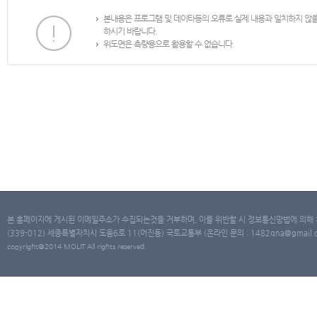
본내용은 프로그램 및 데이타등의 오류로 실제 내용과 일치하지 않
하시기 바랍니다.
위도면은 측량용으로 활용할 수 없습니다.
본 홈페이지에 게시된 이메일주소가 수집되는것을 거부하며, 이를 위반할 시 정보통신망법에 의해
(339-012) 세종특별자치시 도움6로 11(어진동) 국토교통부 (온라인 문의 : 1482qna@gmail.co
copyright@2014 MOLIT All rights reserved.