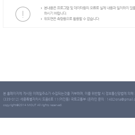
본내용은 프로그램 및 데이타등의 오류로 실제 내용과 일치하지 않
하시기 바랍니다.
위도면은 측량용으로 활용할 수 없습니다.
본 홈페이지에 게시된 이메일주소가 수집되는것을 거부하며, 이를 위반할 시 정보통신망법에 의해
(339-012) 세종특별자치시 도움6로 11(어진동) 국토교통부 (온라인 문의 : 1482qna@gmail.co
copyright@2014 MOLIT All rights reserved.