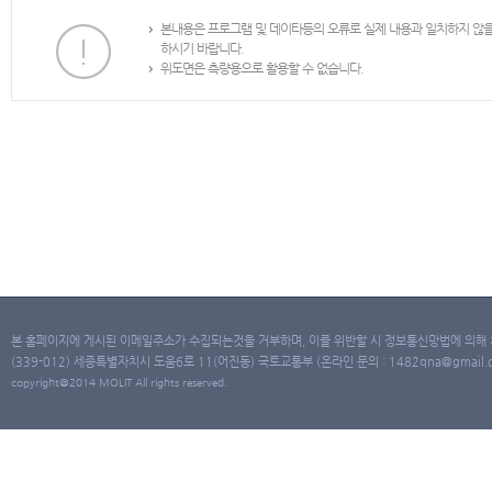
본내용은 프로그램 및 데이타등의 오류로 실제 내용과 일치하지 않
하시기 바랍니다.
위도면은 측량용으로 활용할 수 없습니다.
본 홈페이지에 게시된 이메일주소가 수집되는것을 거부하며, 이를 위반할 시 정보통신망법에 의해
(339-012) 세종특별자치시 도움6로 11(어진동) 국토교통부 (온라인 문의 : 1482qna@gmail.co
copyright@2014 MOLIT All rights reserved.