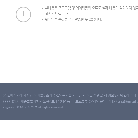
본내용은 프로그램 및 데이타등의 오류로 실제 내용과 일치하지 않
하시기 바랍니다.
위도면은 측량용으로 활용할 수 없습니다.
본 홈페이지에 게시된 이메일주소가 수집되는것을 거부하며, 이를 위반할 시 정보통신망법에 의해
(339-012) 세종특별자치시 도움6로 11(어진동) 국토교통부 (온라인 문의 : 1482qna@gmail.co
copyright@2014 MOLIT All rights reserved.