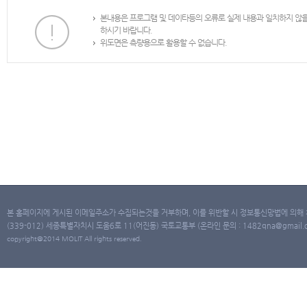
본내용은 프로그램 및 데이타등의 오류로 실제 내용과 일치하지 않
하시기 바랍니다.
위도면은 측량용으로 활용할 수 없습니다.
본 홈페이지에 게시된 이메일주소가 수집되는것을 거부하며, 이를 위반할 시 정보통신망법에 의해
(339-012) 세종특별자치시 도움6로 11(어진동) 국토교통부 (온라인 문의 : 1482qna@gmail.co
copyright@2014 MOLIT All rights reserved.