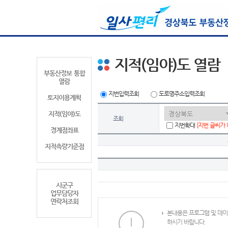
지적(임야)도 열람
부동산정보 통합
열람
지번입력조회
도로명주소입력조회
토지이용계획
지적(임야)도
조회
지번확대
[지번 글씨가
경계점좌표
지적측량기준점
시군구
업무담당자
연락처조회
본내용은 프로그램 및 데이
하시기 바랍니다.