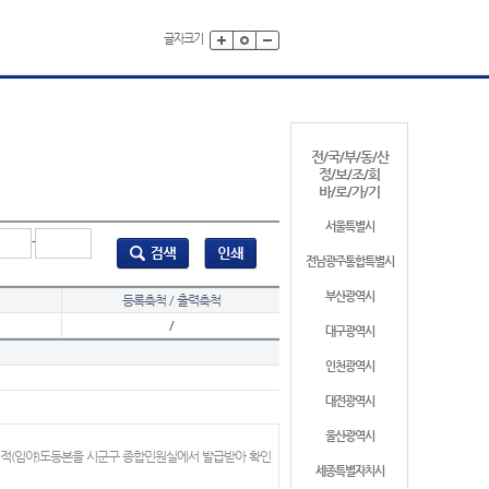
글자크기
전/국/부/동/산
정/보/조/회
바/로/가/기
서울특별시
-
전남광주통합특별시
부산광역시
등록축척 / 출력축척
/
대구광역시
인천광역시
대전광역시
울산광역시
지적(임야)도등본을 시군구 종합민원실에서 발급받아 확인
세종특별자치시