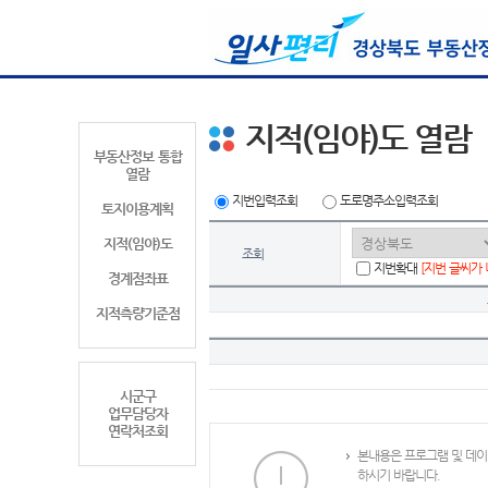
지적(임야)도 열람
부동산정보 통합
열람
지번입력조회
도로명주소입력조회
토지이용계획
지적(임야)도
조회
지번확대
[지번 글씨가
경계점좌표
지적측량기준점
시군구
업무담당자
연락처조회
본내용은 프로그램 및 데이
하시기 바랍니다.