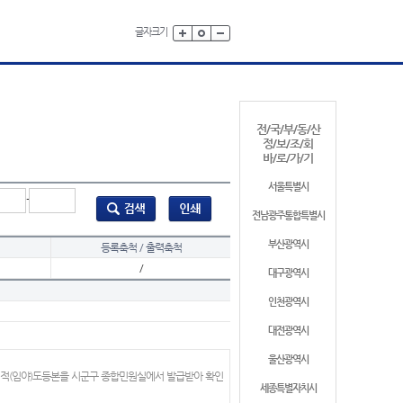
글자크기
전/국/부/동/산
정/보/조/회
바/로/가/기
서울특별시
-
전남광주통합특별시
부산광역시
등록축척 / 출력축척
/
대구광역시
인천광역시
대전광역시
울산광역시
지적(임야)도등본을 시군구 종합민원실에서 발급받아 확인
세종특별자치시