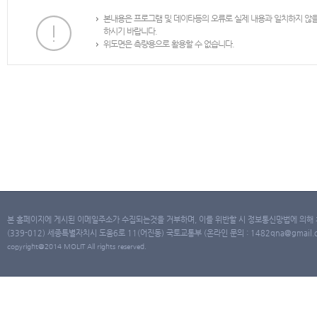
본내용은 프로그램 및 데이타등의 오류로 실제 내용과 일치하지 않
하시기 바랍니다.
위도면은 측량용으로 활용할 수 없습니다.
본 홈페이지에 게시된 이메일주소가 수집되는것을 거부하며, 이를 위반할 시 정보통신망법에 의해
(339-012) 세종특별자치시 도움6로 11(어진동) 국토교통부 (온라인 문의 : 1482qna@gmail.co
copyright@2014 MOLIT All rights reserved.