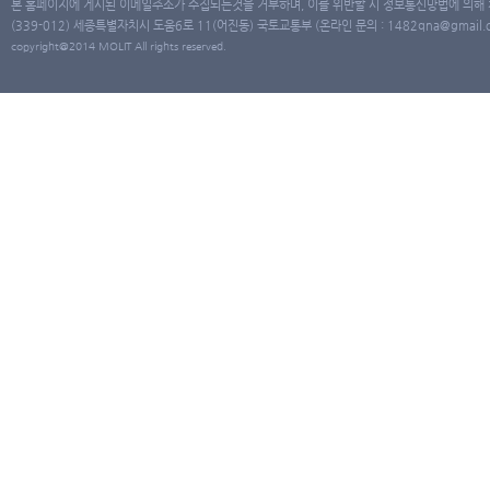
본 홈페이지에 게시된 이메일주소가 수집되는것을 거부하며, 이를 위반할 시 정보통신망법에 의해
(339-012) 세종특별자치시 도움6로 11(어진동) 국토교통부 (온라인 문의 : 1482qna@gmail.co
copyright@2014 MOLIT All rights reserved.