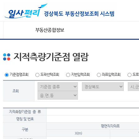
부동산종합정보
지적측량기준점 열람
기준점명조회
도곽선택조회
지번입력조회
좌표입력조회
도로
조회
지적측량기준점 종 류
명칭 및 번호
평면직각좌표
구분
X(m)