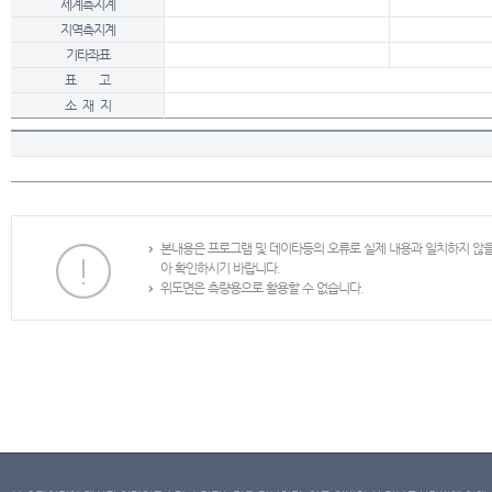
세계측지계
지역측지계
기타좌표
표 고
소 재 지
본내용은 프로그램 및 데이타등의 오류로 실제 내용과 일치하지 않
아 확인하시기 바랍니다.
위도면은 측량용으로 활용할 수 없습니다.