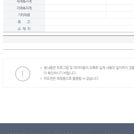
세계측지계
지역측지계
기타좌표
표 고
소 재 지
본내용은 프로그램 및 데이타등의 오류로 실제 내용과 일치하지 않
아 확인하시기 바랍니다.
위도면은 측량용으로 활용할 수 없습니다.