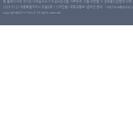
본 홈페이지에 게시된 이메일주소가 수집되는것을 거부하며, 이를 위반할 시 정보통신망법에 의해
(339-012) 세종특별자치시 도움6로 11(어진동) 국토교통부 (온라인 문의 : 1482qna@gmail.co
copyright@2014 MOLIT All rights reserved.