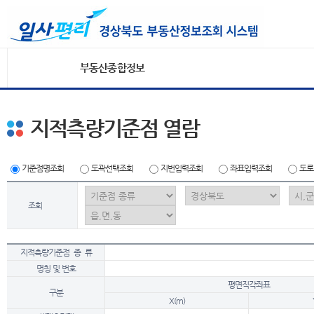
부동산종합정보
지적측량기준점 열람
기준점명조회
도곽선택조회
지번입력조회
좌표입력조회
도로
조회
지적측량기준점 종 류
명칭 및 번호
평면직각좌표
구분
X(m)