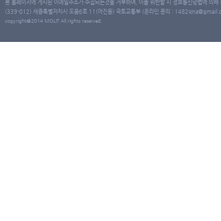
본 홈페이지에 게시된 이메일주소가 수집되는것을 거부하며, 이를 위반할 시 정보통신망법에 의해
(339-012) 세종특별자치시 도움6로 11(어진동) 국토교통부 (온라인 문의 : 1482qna@gmail.co
copyright@2014 MOLIT All rights reserved.