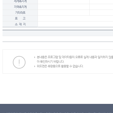
세계측지계
지역측지계
기타좌표
표 고
소 재 지
본내용은 프로그램 및 데이타등의 오류로 실제 내용과 일치하지 않
아 확인하시기 바랍니다.
위도면은 측량용으로 활용할 수 없습니다.