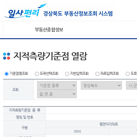
부동산종합정보
지적측량기준점 열람
기준점명조회
도곽선택조회
지번입력조회
좌표입력조회
도로
조회
지적측량기준점 종 류
명칭 및 번호
평면직각좌표
구분
X(m)