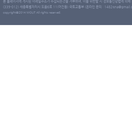
본 홈페이지에 게시된 이메일주소가 수집되는것을 거부하며, 이를 위반할 시 정보통신망법에 의해
(339-012) 세종특별자치시 도움6로 11(어진동) 국토교통부 (온라인 문의 : 1482qna@gmail.co
copyright@2014 MOLIT All rights reserved.