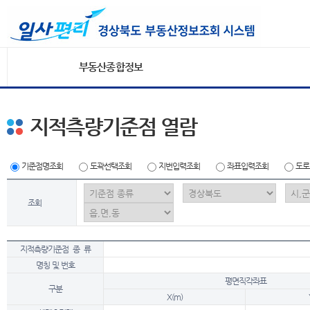
부동산종합정보
지적측량기준점 열람
기준점명조회
도곽선택조회
지번입력조회
좌표입력조회
도로
조회
지적측량기준점 종 류
명칭 및 번호
평면직각좌표
구분
X(m)