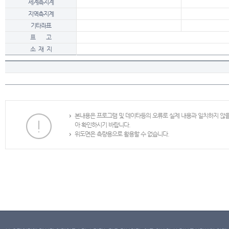
세계측지계
지역측지계
기타좌표
표 고
소 재 지
본내용은 프로그램 및 데이타등의 오류로 실제 내용과 일치하지 않
아 확인하시기 바랍니다.
위도면은 측량용으로 활용할 수 없습니다.