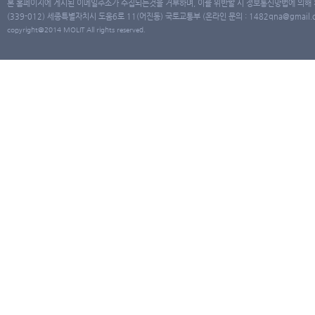
본 홈페이지에 게시된 이메일주소가 수집되는것을 거부하며, 이를 위반할 시 정보통신망법에 의해
(339-012) 세종특별자치시 도움6로 11(어진동) 국토교통부 (온라인 문의 : 1482qna@gmail.co
copyright@2014 MOLIT All rights reserved.