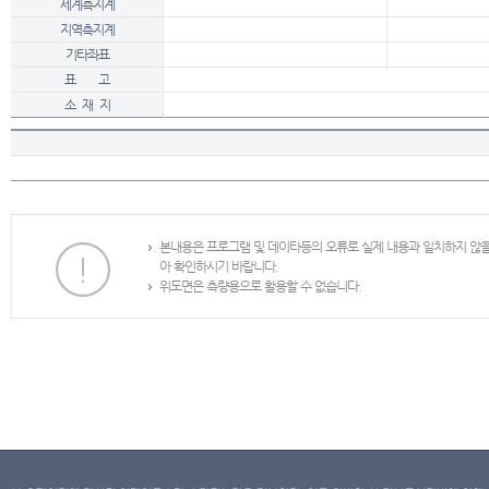
세계측지계
지역측지계
기타좌표
표 고
소 재 지
본내용은 프로그램 및 데이타등의 오류로 실제 내용과 일치하지 않
아 확인하시기 바랍니다.
위도면은 측량용으로 활용할 수 없습니다.