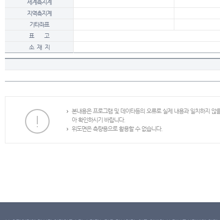
세계측지계
지역측지계
기타좌표
표 고
소 재 지
본내용은 프로그램 및 데이타등의 오류로 실제 내용과 일치하지 않
아 확인하시기 바랍니다.
위도면은 측량용으로 활용할 수 없습니다.