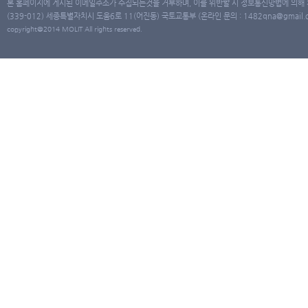
본 홈페이지에 게시된 이메일주소가 수집되는것을 거부하며, 이를 위반할 시 정보통신망법에 의해
(339-012) 세종특별자치시 도움6로 11(어진동) 국토교통부 (온라인 문의 : 1482qna@gmail.co
copyright@2014 MOLIT All rights reserved.