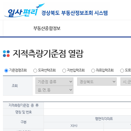
부동산종합정보
지적측량기준점 열람
기준점명조회
도곽선택조회
지번입력조회
좌표입력조회
도로
조회
지적측량기준점 종 류
명칭 및 번호
평면직각좌표
구분
X(m)