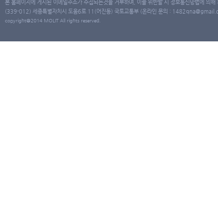
본 홈페이지에 게시된 이메일주소가 수집되는것을 거부하며, 이를 위반할 시 정보통신망법에 의해
(339-012) 세종특별자치시 도움6로 11(어진동) 국토교통부 (온라인 문의 : 1482qna@gmail.co
copyright@2014 MOLIT All rights reserved.