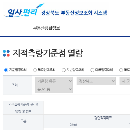
부동산종합정보
지적측량기준점 열람
기준점명조회
도곽선택조회
지번입력조회
좌표입력조회
도로
조회
지적측량기준점 종 류
명칭 및 번호
평면직각좌표
구분
X(m)