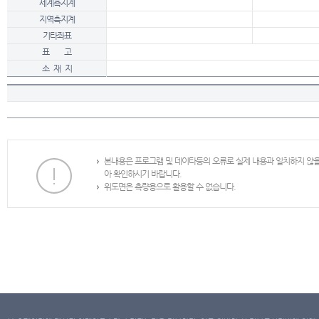
세계측지계
지역측지계
기타좌표
표 고
소 재 지
본내용은 프로그램 및 데이타등의 오류로 실제 내용과 일치하지 않
아 확인하시기 바랍니다.
위도면은 측량용으로 활용할 수 없습니다.