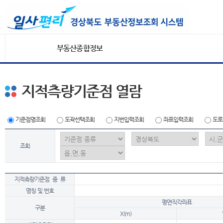
부동산종합정보
지적측량기준점 열람
기준점명조회
도곽선택조회
지번입력조회
좌표입력조회
도로
조회
지적측량기준점 종 류
명칭 및 번호
평면직각좌표
구분
X(m)