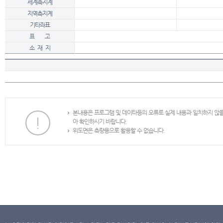
세계측지계
지역측지계
기타좌표
표 고
소 재 지
본내용은 프로그램 및 데이타등의 오류로 실제 내용과 일치하지 않
아 확인하시기 바랍니다.
위도면은 측량용으로 활용할 수 없습니다.