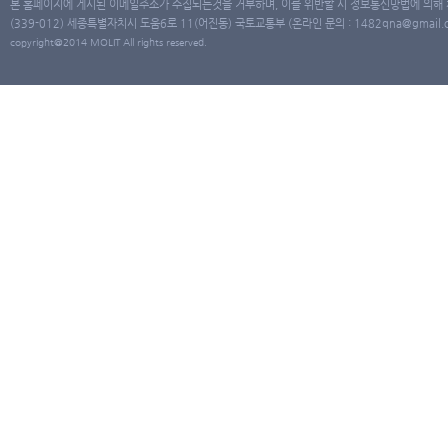
본 홈페이지에 게시된 이메일주소가 수집되는것을 거부하며, 이를 위반할 시 정보통신망법에 의해
(339-012) 세종특별자치시 도움6로 11(어진동) 국토교통부 (온라인 문의 : 1482qna@gmail.co
copyright@2014 MOLIT All rights reserved.