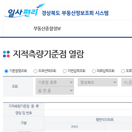
부동산종합정보
지적측량기준점 열람
기준점명조회
도곽선택조회
지번입력조회
좌표입력조회
도로
조회
지적측량기준점 종 류
명칭 및 번호
평면직각좌표
구분
X(m)