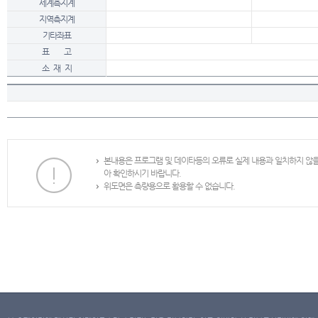
세계측지계
지역측지계
기타좌표
표 고
소 재 지
본내용은 프로그램 및 데이타등의 오류로 실제 내용과 일치하지 않
아 확인하시기 바랍니다.
위도면은 측량용으로 활용할 수 없습니다.