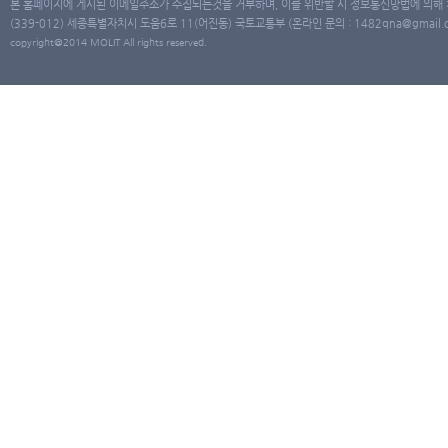
본 홈페이지에 게시된 이메일주소가 수집되는것을 거부하며, 이를 위반할 시 정보통신망법에 의해
(339-012) 세종특별자치시 도움6로 11(어진동) 국토교통부 (온라인 문의 : 1482qna@gmail.co
copyright@2014 MOLIT All rights reserved.