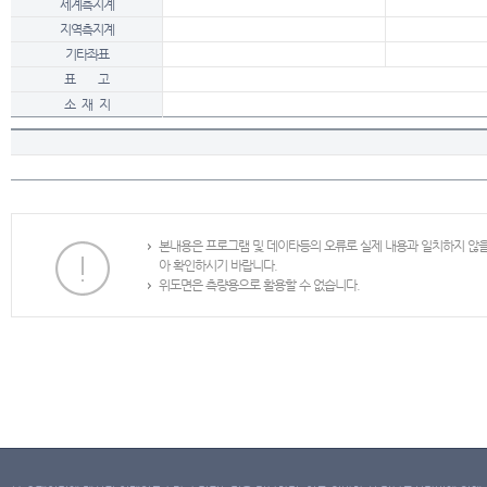
세계측지계
지역측지계
기타좌표
표 고
소 재 지
본내용은 프로그램 및 데이타등의 오류로 실제 내용과 일치하지 않
아 확인하시기 바랍니다.
위도면은 측량용으로 활용할 수 없습니다.