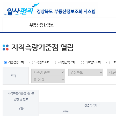
부동산종합정보
지적측량기준점 열람
기준점명조회
도곽선택조회
지번입력조회
좌표입력조회
도로
조회
지적측량기준점 종 류
명칭 및 번호
평면직각좌표
구분
X(m)