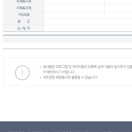
세계측지계
지역측지계
기타좌표
표 고
소 재 지
본내용은 프로그램 및 데이타등의 오류로 실제 내용과 일치하지 않
아 확인하시기 바랍니다.
위도면은 측량용으로 활용할 수 없습니다.