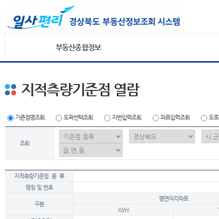
부동산종합정보
지적측량기준점 열람
기준점명조회
도곽선택조회
지번입력조회
좌표입력조회
도로
조회
지적측량기준점 종 류
명칭 및 번호
평면직각좌표
구분
X(m)