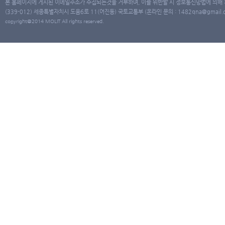
본 홈페이지에 게시된 이메일주소가 수집되는것을 거부하며, 이를 위반할 시 정보통신망법에 의해
(339-012) 세종특별자치시 도움6로 11(어진동) 국토교통부 (온라인 문의 : 1482qna@gmail.co
copyright@2014 MOLIT All rights reserved.