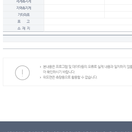
세계측지계
지역측지계
기타좌표
표 고
소 재 지
본내용은 프로그램 및 데이타등의 오류로 실제 내용과 일치하지 않
아 확인하시기 바랍니다.
위도면은 측량용으로 활용할 수 없습니다.