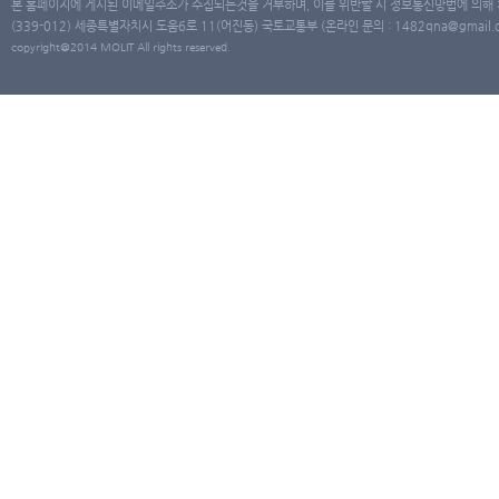
본 홈페이지에 게시된 이메일주소가 수집되는것을 거부하며, 이를 위반할 시 정보통신망법에 의해
(339-012) 세종특별자치시 도움6로 11(어진동) 국토교통부 (온라인 문의 : 1482qna@gmail.co
copyright@2014 MOLIT All rights reserved.