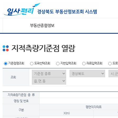
부동산종합정보
지적측량기준점 열람
기준점명조회
도곽선택조회
지번입력조회
좌표입력조회
도로
조회
지적측량기준점 종 류
명칭 및 번호
평면직각좌표
구분
X(m)