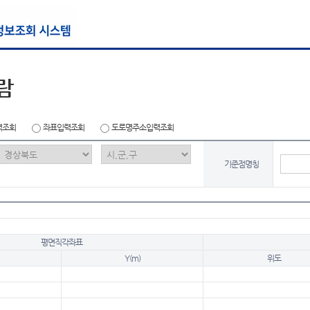
람
력조회
좌표입력조회
도로명주소입력조회
기준점명칭
평면직각좌표
Y(m)
위도