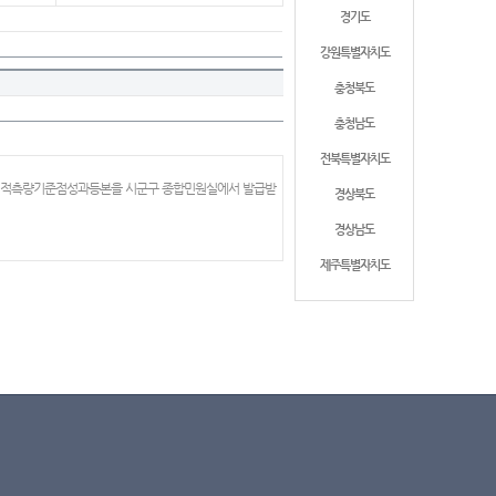
경기도
강원특별자치도
충청북도
충청남도
전북특별자치도
 지적측량기준점성과등본을 시군구 종합민원실에서 발급받
경상북도
경상남도
제주특별자치도