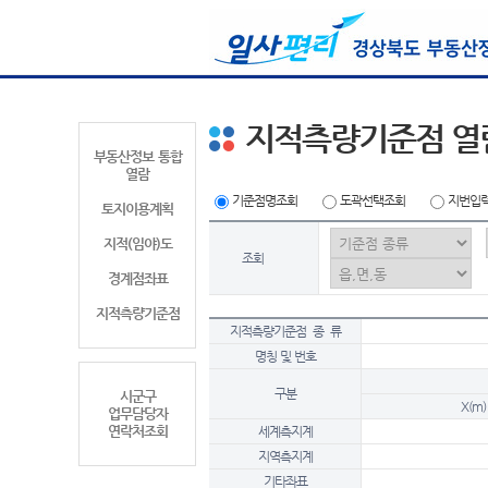
지적측량기준점 열
부동산정보 통합
열람
기준점명조회
도곽선택조회
지번입
토지이용계획
지적(임야)도
조회
경계점좌표
지적측량기준점
지적측량기준점 종 류
명칭 및 번호
구분
시군구
X(m)
업무담당자
연락처조회
세계측지계
지역측지계
기타좌표