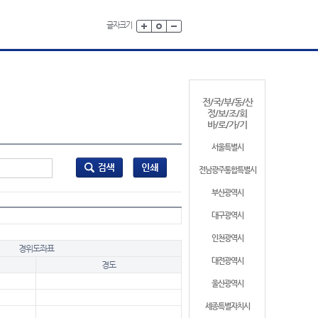
글자크기
전/국/부/동/산
정/보/조/회
바/로/가/기
서울특별시
전남광주통합특별시
부산광역시
대구광역시
인천광역시
경위도좌표
대전광역시
경도
울산광역시
세종특별자치시