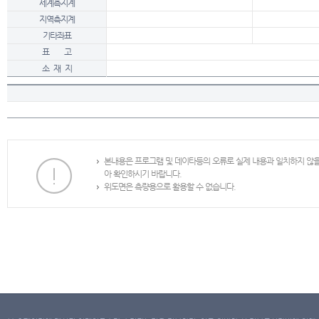
세계측지계
지역측지계
기타좌표
표 고
소 재 지
본내용은 프로그램 및 데이타등의 오류로 실제 내용과 일치하지 않
아 확인하시기 바랍니다.
위도면은 측량용으로 활용할 수 없습니다.