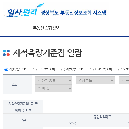
부동산종합정보
지적측량기준점 열람
기준점명조회
도곽선택조회
지번입력조회
좌표입력조회
도로
조회
지적측량기준점 종 류
명칭 및 번호
평면직각좌표
구분
X(m)