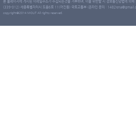
본 홈페이지에 게시된 이메일주소가 수집되는것을 거부하며, 이를 위반할 시 정보통신망법에 의해
(339-012) 세종특별자치시 도움6로 11(어진동) 국토교통부 (온라인 문의 : 1482qna@gmail.co
copyright@2014 MOLIT All rights reserved.