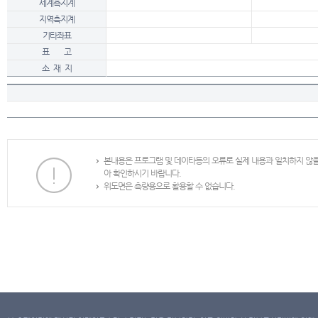
세계측지계
지역측지계
기타좌표
표 고
소 재 지
본내용은 프로그램 및 데이타등의 오류로 실제 내용과 일치하지 않
아 확인하시기 바랍니다.
위도면은 측량용으로 활용할 수 없습니다.