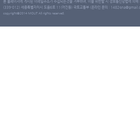
본 홈페이지에 게시된 이메일주소가 수집되는것을 거부하며, 이를 위반할 시 정보통신망법에 의해
(339-012) 세종특별자치시 도움6로 11(어진동) 국토교통부 (온라인 문의 : 1482qna@gmail.co
copyright@2014 MOLIT All rights reserved.