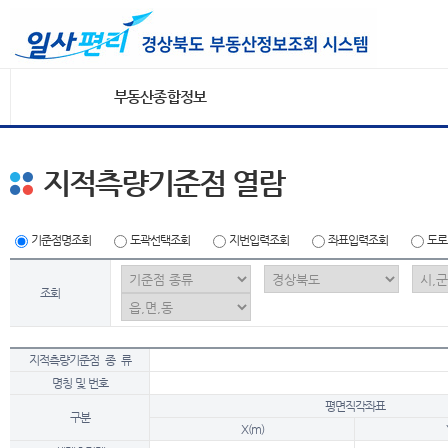
부동산종합정보
지적측량기준점 열람
기준점명조회
도곽선택조회
지번입력조회
좌표입력조회
도로
조회
지적측량기준점 종 류
명칭 및 번호
평면직각좌표
구분
X(m)