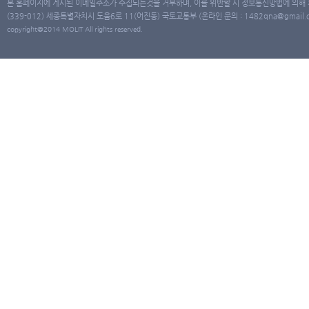
본 홈페이지에 게시된 이메일주소가 수집되는것을 거부하며, 이를 위반할 시 정보통신망법에 의해
(339-012) 세종특별자치시 도움6로 11(어진동) 국토교통부 (온라인 문의 : 1482qna@gmail.co
copyright@2014 MOLIT All rights reserved.