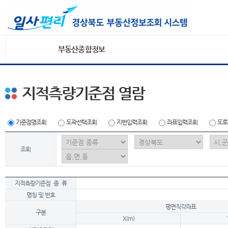
부동산종합정보
지적측량기준점 열람
기준점명조회
도곽선택조회
지번입력조회
좌표입력조회
도로
조회
지적측량기준점 종 류
명칭 및 번호
평면직각좌표
구분
X(m)