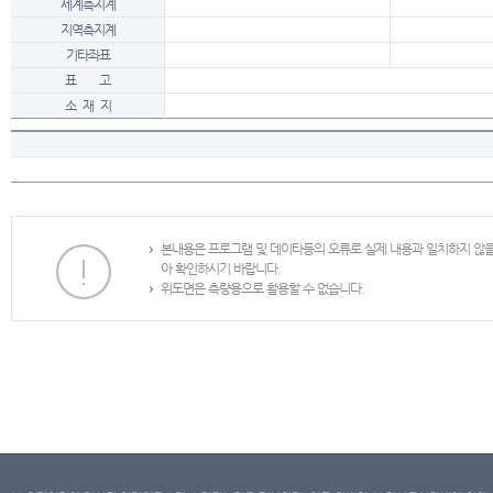
세계측지계
지역측지계
기타좌표
표 고
소 재 지
본내용은 프로그램 및 데이타등의 오류로 실제 내용과 일치하지 않
아 확인하시기 바랍니다.
위도면은 측량용으로 활용할 수 없습니다.