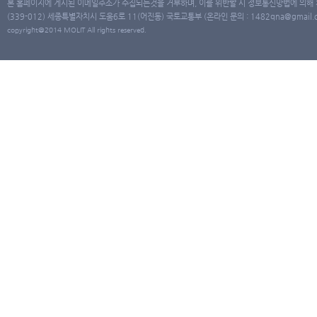
본 홈페이지에 게시된 이메일주소가 수집되는것을 거부하며, 이를 위반할 시 정보통신망법에 의해
(339-012) 세종특별자치시 도움6로 11(어진동) 국토교통부 (온라인 문의 : 1482qna@gmail.co
copyright@2014 MOLIT All rights reserved.