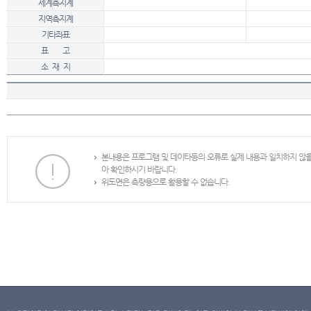
세계측지계
지역측지계
기타좌표
표 고
소 재 지
본내용은 프로그램 및 데이타등의 오류로 실제 내용과 일치하지 않
아 확인하시기 바랍니다.
위도면은 측량용으로 활용할 수 없습니다.