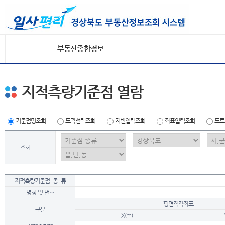
부동산종합정보
지적측량기준점 열람
기준점명조회
도곽선택조회
지번입력조회
좌표입력조회
도로
조회
지적측량기준점 종 류
명칭 및 번호
평면직각좌표
구분
X(m)