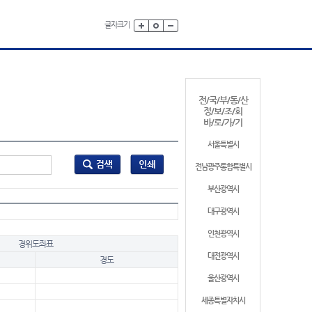
글자크기
전/국/부/동/산
정/보/조/회
바/로/가/기
서울특별시
전남광주통합특별시
부산광역시
대구광역시
인천광역시
경위도좌표
대전광역시
경도
울산광역시
세종특별자치시