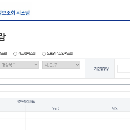
람
력조회
좌표입력조회
도로명주소입력조회
기준점명칭
평면직각좌표
Y(m)
위도