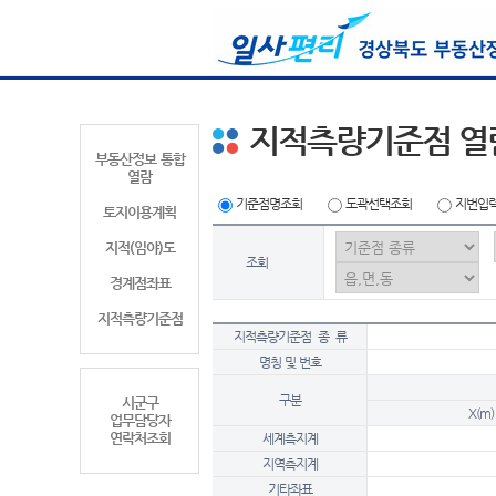
지적측량기준점 열
부동산정보 통합
열람
기준점명조회
도곽선택조회
지번입
토지이용계획
지적(임야)도
조회
경계점좌표
지적측량기준점
지적측량기준점 종 류
명칭 및 번호
구분
시군구
X(m)
업무담당자
연락처조회
세계측지계
지역측지계
기타좌표