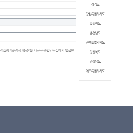
경기도
강원특별자치도
충청북도
충청남도
전북특별자치도
 지적측량기준점성과등본을 시군구 종합민원실에서 발급받
경상북도
경상남도
제주특별자치도