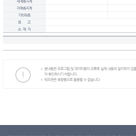
세계측지계
지역측지계
기타좌표
표 고
소 재 지
본내용은 프로그램 및 데이타등의 오류로 실제 내용과 일치하지 않
아 확인하시기 바랍니다.
위도면은 측량용으로 활용할 수 없습니다.