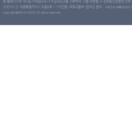
본 홈페이지에 게시된 이메일주소가 수집되는것을 거부하며, 이를 위반할 시 정보통신망법에 의해
(339-012) 세종특별자치시 도움6로 11(어진동) 국토교통부 (온라인 문의 : 1482qna@gmail.co
copyright@2014 MOLIT All rights reserved.