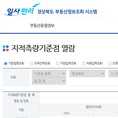
부동산종합정보
지적측량기준점 열람
기준점명조회
도곽선택조회
지번입력조회
좌표입력조회
도로
조회
지적측량기준점 종 류
명칭 및 번호
평면직각좌표
구분
X(m)