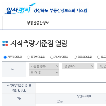
부동산종합정보
지적측량기준점 열람
기준점명조회
도곽선택조회
지번입력조회
좌표입력조회
도로
조회
지적측량기준점 종 류
명칭 및 번호
평면직각좌표
구분
X(m)