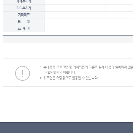
세계측지계
지역측지계
기타좌표
표 고
소 재 지
본내용은 프로그램 및 데이타등의 오류로 실제 내용과 일치하지 않
아 확인하시기 바랍니다.
위도면은 측량용으로 활용할 수 없습니다.