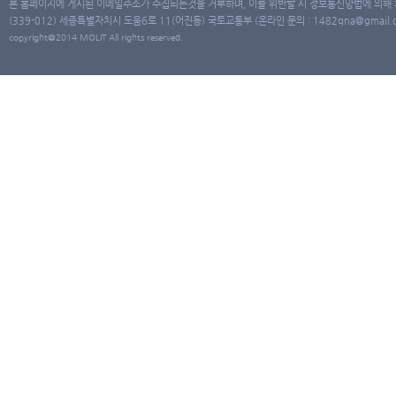
본 홈페이지에 게시된 이메일주소가 수집되는것을 거부하며, 이를 위반할 시 정보통신망법에 의해
(339-012) 세종특별자치시 도움6로 11(어진동) 국토교통부 (온라인 문의 : 1482qna@gmail.co
copyright@2014 MOLIT All rights reserved.