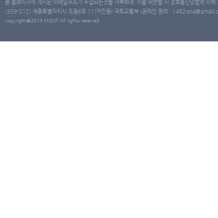
본 홈페이지에 게시된 이메일주소가 수집되는것을 거부하며, 이를 위반할 시 정보통신망법에 의해
(339-012) 세종특별자치시 도움6로 11(어진동) 국토교통부 (온라인 문의 : 1482qna@gmail.co
copyright@2014 MOLIT All rights reserved.