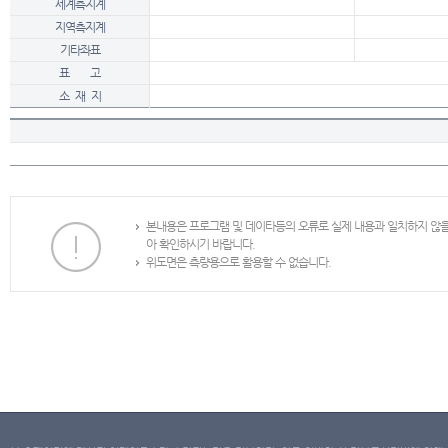
세계측지계
지역측지계
기타좌표
표 고
소 재 지
본내용은 프로그램 및 데이타등의 오류로 실제 내용과 일치하지 않
아 확인하시기 바랍니다.
위도면은 측량용으로 활용할 수 없습니다.