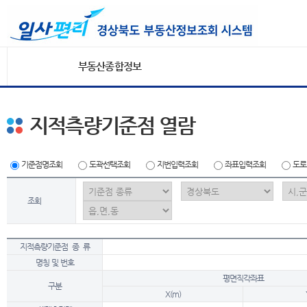
부동산종합정보
지적측량기준점 열람
기준점명조회
도곽선택조회
지번입력조회
좌표입력조회
도로
조회
지적측량기준점 종 류
명칭 및 번호
평면직각좌표
구분
X(m)