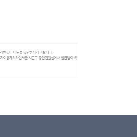
망라한것이 아님을 유념하시기 바랍니다.
 토지이용계획확인서를 시군구 종합민원실에서 발급받아 확