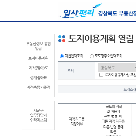
토지이용계획 열람
부동산정보 통합
열람
지번입력조회
도로명주소입력조회
토지이용계획
지적(임야)도
조회
토지이용규제사항 포
경계점좌표
지적측량기준점
토지소재
「국토의 계획
시군구
및 이용에
업무담당자
관한 법률 」에
지역·지구등
연락처조회
따른 지역·지구등
지정여부
다른 법령 등에
따른