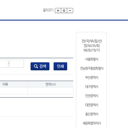
글자크기
전/국/부/동/산
정/보/조/회
바/로/가/기
서울특별시
-
전남광주통합특별시
부산광역시
지목
면적(㎡)
대구광역시
인천광역시
대전광역시
울산광역시
세종특별자치시