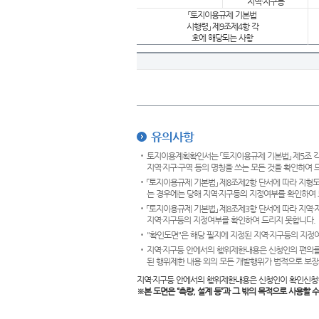
지역·지구등
「토지이용규제 기본법
시행령」 제9조제4항 각
호에 해당되는 사항
유의사항
토지이용계획확인서는 「토지이용규제 기본법」 제5조 각
지역·지구·구역 등의 명칭을 쓰는 모든 것을 확인하여 
「토지이용규제 기본법」 제8조제2항 단서에 따라 지형
는 경우에는 당해 지역·지구등의 지정여부를 확인하여 
「토지이용규제 기본법」 제8조제3항 단서에 따라 지역
지역·지구등의 지정여부를 확인하여 드리지 못합니다.
"확인도면"은 해당 필지에 지정된 지역·지구등의 지정
지역·지구등 안에서의 행위제한내용은 신청인의 편의를
된 행위제한 내용 외의 모든 개발행위가 법적으로 보장
지역·지구등 안에서의 행위제한내용은 신청인이 확인신청
※본 도면은
“측량, 설계 등”과 그 밖의 목적으로 사용할 