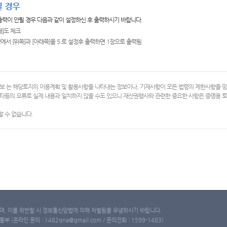
 경우
 출력이 안될 경우 다음과 같이 설정하신 후 출력하시기 바랍니다.
쇄]도 체크
에서 [위쪽]과 [아래쪽]을 5 로 설정후 출력하면 1장으로 출력됨
보 는 해당토지의 이용계획 및 활용사항을 나타내는 정보이나, 기재사항이 모든 법령의 제한사항을 
타등의 오류로 실제 내용과 일치하지 않을 수도 있으니 재산권행사와 관련한 중요한 사항은 증명용
 수 없습니다.
, 이를 위반할 시 정보통신망법에 의해 처벌됨을 유념하시기 바랍니다.
(온라인 문의 : 1482qna@gmail.com / 문의전화 : 1599-1483)