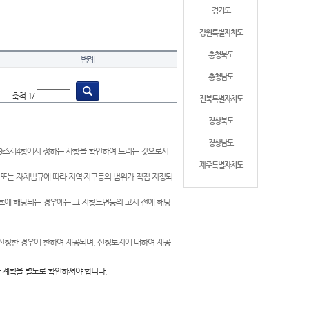
경기도
강원특별자치도
충청북도
범례
충청남도
축척 1/
전북특별자치도
경상북도
경상남도
제9조제4항에서 정하는 사항을 확인하여 드리는 것으로서
제주특별자치도
 또는 자치법규에 따라 지역·지구등의 범위가 직접 지정되
 호에 해당되는 경우에는 그 지형도면등의 고시 전에 해당
신청한 경우에 한하여 제공되며, 신청토지에 대하여 제공
 계획을 별도로 확인하셔야 합니다.