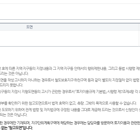
도면
 호에 따른 지역·지구등의 지정내용과 그 지역·지구등 안에서의 행위제한내용, 그리고 동법 시행령 
드리는 것은 아닙니다.
도면을 작성·고시하지 아니하는 경우로서 철도보호지구·하천구역 등과 같이 별도의 지정절차 없이 법령
드리지 못합니다.
·지구등의 지정시 지형도면등의 고시가 곤란한 경우로서 「토지이용규제 기본법」 시행령 제7조제4항 각
여부를 확인하기 위한 참고도면으로서 법적 효력이 없고, 측량, 그밖의 목적으로 사용할 수 없습니다.
 도모하기 위하여 관계 법령 및 자치법규에 규정된 내용을 그대로 제공해 드리는 것으로서 신청인이 
되는 것은 아닙니다.
한 경우에만 기재되며, 지구단위계획구역에 해당하는 경우에는 담당과를 방문하여 토지이용과 관련한
수 없는 “참고도면”입니다.