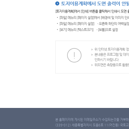
토지이용계획에서 도면 출력이 안될
[토지이용계획]에서 [인쇄] 버튼을 클릭해서 인쇄시 도면
[파일] 메뉴의 [페이지 설정]에서 [배경색 및 이미지 인
[파일] 메뉴의 [페이지 설정] → 오른쪽 하단의 여백설정
[보기] 메뉴의 [텍스트크기] → [보통]으로 설정
위 인터넷 토지이용계획 정
본내용은 프로그램 및 데이
인하시기 바랍니다.
위도면은 측량용으로 활용할
본 홈페이지에 게시된 이메일주소가 수집되는것을 거부하며
(339-012) 세종특별자치시 도움6로 11(어진동) 국토교통부 