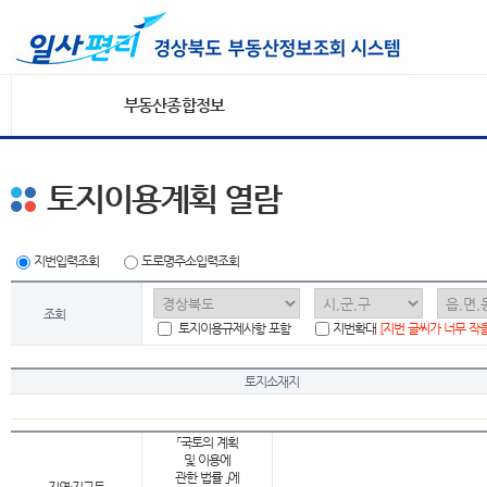
부동산종합정보
토지이용계획 열람
지번입력조회
도로명주소입력조회
조회
토지이용규제사항 포함
지번확대
[지번 글씨가 너무 작
토지소재지
「국토의 계획
및 이용에
관한 법률 」에