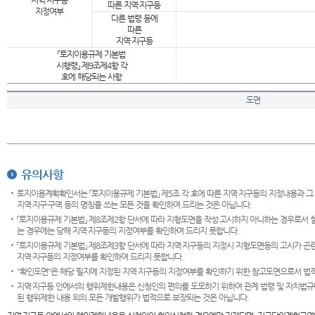
지역·지구등
따른 지역·지구등
지정여부
다른 법령 등에
따른
지역·지구등
「토지이용규제 기본법
시행령」 제9조제4항 각
호에 해당되는 사항
도면
유의사항
토지이용계획확인서는 「토지이용규제 기본법」 제5조 각 호에 따른 지역·지구등의 지정내용과 그
지역·지구·구역 등의 명칭을 쓰는 모든 것을 확인하여 드리는 것은 아닙니다.
「토지이용규제 기본법」 제8조제2항 단서에 따라 지형도면을 작성·고시하지 아니하는 경우로서 
는 경우에는 당해 지역·지구등의 지정여부를 확인하여 드리지 못합니다.
「토지이용규제 기본법」 제8조제3항 단서에 따라 지역·지구등의 지정시 지형도면등의 고시가 곤란
지역·지구등의 지정여부를 확인하여 드리지 못합니다.
"확인도면"은 해당 필지에 지정된 지역·지구등의 지정여부를 확인하기 위한 참고도면으로서 법적 
지역·지구등 안에서의 행위제한내용은 신청인의 편의를 도모하기 위하여 관계 법령 및 자치법규
된 행위제한 내용 외의 모든 개발행위가 법적으로 보장되는 것은 아닙니다.