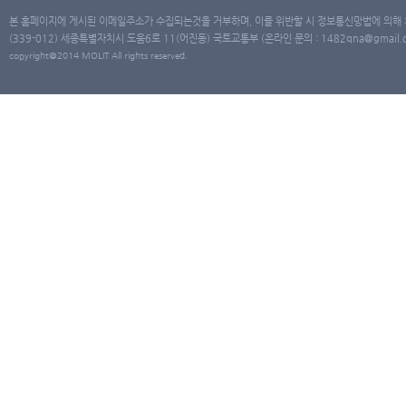
본 홈페이지에 게시된 이메일주소가 수집되는것을 거부하며, 이를 위반할 시 정보통신망법에 의해
(339-012) 세종특별자치시 도움6로 11(어진동) 국토교통부 (온라인 문의 : 1482qna@gmail.co
copyright@2014 MOLIT All rights reserved.