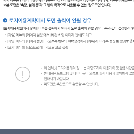
지역·지구등 안에서의 행위제한내용은 신청인이 확인신청한 경우에만 기재되며, 지구단위계획구역
※본 도면은
“측량, 설계 등”과 그 밖의 목적으로 사용할 수 없는 “참고도면”입니다.
토지이용계획에서 도면 출력이 안될 경우
[토지이용계획]에서 [인쇄] 버튼을 클릭해서 인쇄시 도면 출력이 안될 경우 다음과 같이 설정하신 
[파일] 메뉴의 [페이지 설정]에서 [배경색 및 이미지 인쇄]도 체크
[파일] 메뉴의 [페이지 설정] → 오른쪽 하단의 여백설정에서 [위쪽]과 [아래쪽]을 5 로 설정후 
[보기] 메뉴의 [텍스트크기] → [보통]으로 설정
위 인터넷 토지이용계획 정보 는 해당토지의 이용계획 및 활용사항
본내용은 프로그램 및 데이타등의 오류로 실제 내용과 일치하지 않
인하시기 바랍니다.
위도면은 측량용으로 활용할 수 없습니다.