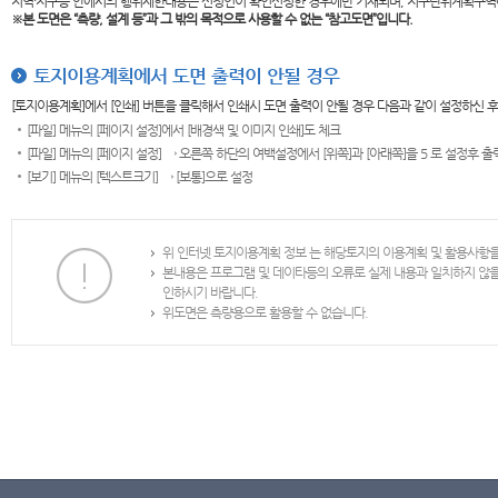
지역·지구등 안에서의 행위제한내용은 신청인이 확인신청한 경우에만 기재되며, 지구단위계획구역
※본 도면은
“측량, 설계 등”과 그 밖의 목적으로 사용할 수 없는 “참고도면”입니다.
토지이용계획에서 도면 출력이 안될 경우
[토지이용계획]에서 [인쇄] 버튼을 클릭해서 인쇄시 도면 출력이 안될 경우 다음과 같이 설정하신 
[파일] 메뉴의 [페이지 설정]에서 [배경색 및 이미지 인쇄]도 체크
[파일] 메뉴의 [페이지 설정] → 오른쪽 하단의 여백설정에서 [위쪽]과 [아래쪽]을 5 로 설정후 
[보기] 메뉴의 [텍스트크기] → [보통]으로 설정
위 인터넷 토지이용계획 정보 는 해당토지의 이용계획 및 활용사항
본내용은 프로그램 및 데이타등의 오류로 실제 내용과 일치하지 않
인하시기 바랍니다.
위도면은 측량용으로 활용할 수 없습니다.