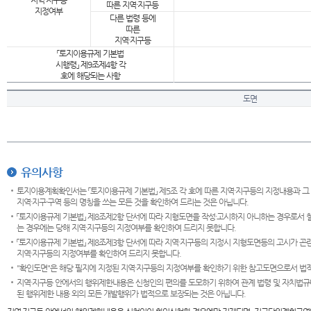
지역·지구등
따른 지역·지구등
지정여부
다른 법령 등에
따른
지역·지구등
「토지이용규제 기본법
시행령」 제9조제4항 각
호에 해당되는 사항
도면
유의사항
토지이용계획확인서는 「토지이용규제 기본법」 제5조 각 호에 따른 지역·지구등의 지정내용과 그
지역·지구·구역 등의 명칭을 쓰는 모든 것을 확인하여 드리는 것은 아닙니다.
「토지이용규제 기본법」 제8조제2항 단서에 따라 지형도면을 작성·고시하지 아니하는 경우로서 
는 경우에는 당해 지역·지구등의 지정여부를 확인하여 드리지 못합니다.
「토지이용규제 기본법」 제8조제3항 단서에 따라 지역·지구등의 지정시 지형도면등의 고시가 곤란
지역·지구등의 지정여부를 확인하여 드리지 못합니다.
"확인도면"은 해당 필지에 지정된 지역·지구등의 지정여부를 확인하기 위한 참고도면으로서 법적 
지역·지구등 안에서의 행위제한내용은 신청인의 편의를 도모하기 위하여 관계 법령 및 자치법규
된 행위제한 내용 외의 모든 개발행위가 법적으로 보장되는 것은 아닙니다.