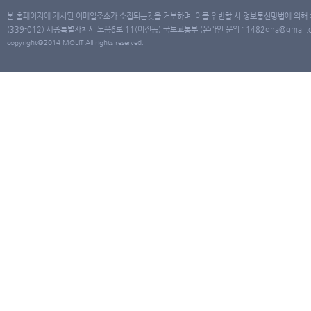
본 홈페이지에 게시된 이메일주소가 수집되는것을 거부하며, 이를 위반할 시 정보통신망법에 의해
(339-012) 세종특별자치시 도움6로 11(어진동) 국토교통부 (온라인 문의 : 1482qna@gmail.co
copyright@2014 MOLIT All rights reserved.