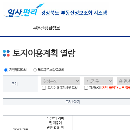
부동산종합정보
토지이용계획 열람
지번입력조회
도로명주소입력조회
조회
토지이용규제사항 포함
지번확대
[지번 글씨가 너무 작
토지소재지
「국토의 계획
및 이용에
관한 법률 」에