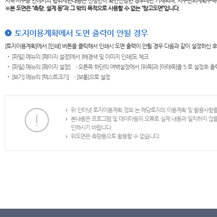
지역·지구등 안에서의 행위제한내용은 신청인이 확인신청한 경우에만 기재되며, 지구단위계획구역
※본 도면은
“측량, 설계 등”과 그 밖의 목적으로 사용할 수 없는 “참고도면”입니다.
토지이용계획에서 도면 출력이 안될 경우
[토지이용계획]에서 [인쇄] 버튼을 클릭해서 인쇄시 도면 출력이 안될 경우 다음과 같이 설정하신 
[파일] 메뉴의 [페이지 설정]에서 [배경색 및 이미지 인쇄]도 체크
[파일] 메뉴의 [페이지 설정] → 오른쪽 하단의 여백설정에서 [위쪽]과 [아래쪽]을 5 로 설정후 
[보기] 메뉴의 [텍스트크기] → [보통]으로 설정
위 인터넷 토지이용계획 정보 는 해당토지의 이용계획 및 활용사항
본내용은 프로그램 및 데이타등의 오류로 실제 내용과 일치하지 않
인하시기 바랍니다.
위도면은 측량용으로 활용할 수 없습니다.