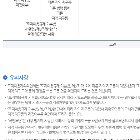
지역·지구등
따른 지역·지구등
지정여부
다른 법령 등에
따른
지역·지구등
「토지이용규제 기본법
시행령」 제9조제4항 각
호에 해당되는 사항
도면
유의사항
토지이용계획확인서는 「토지이용규제 기본법」 제5조 각 호에 따른 지역·지구등의 지정내용과 그
지역·지구·구역 등의 명칭을 쓰는 모든 것을 확인하여 드리는 것은 아닙니다.
「토지이용규제 기본법」 제8조제2항 단서에 따라 지형도면을 작성·고시하지 아니하는 경우로서 
는 경우에는 당해 지역·지구등의 지정여부를 확인하여 드리지 못합니다.
「토지이용규제 기본법」 제8조제3항 단서에 따라 지역·지구등의 지정시 지형도면등의 고시가 곤란
지역·지구등의 지정여부를 확인하여 드리지 못합니다.
"확인도면"은 해당 필지에 지정된 지역·지구등의 지정여부를 확인하기 위한 참고도면으로서 법적 
지역·지구등 안에서의 행위제한내용은 신청인의 편의를 도모하기 위하여 관계 법령 및 자치법규
된 행위제한 내용 외의 모든 개발행위가 법적으로 보장되는 것은 아닙니다.