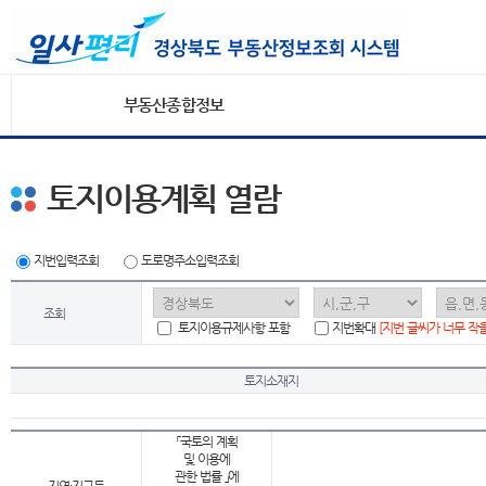
부동산종합정보
토지이용계획 열람
지번입력조회
도로명주소입력조회
조회
토지이용규제사항 포함
지번확대
[지번 글씨가 너무 작
토지소재지
「국토의 계획
및 이용에
관한 법률 」에