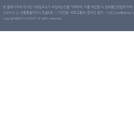
본 홈페이지에 게시된 이메일주소가 수집되는것을 거부하며, 이를 위반할 시 정보통신망법에 의해
(339-012) 세종특별자치시 도움6로 11(어진동) 국토교통부 (온라인 문의 : 1482qna@gmail.co
copyright@2014 MOLIT All rights reserved.